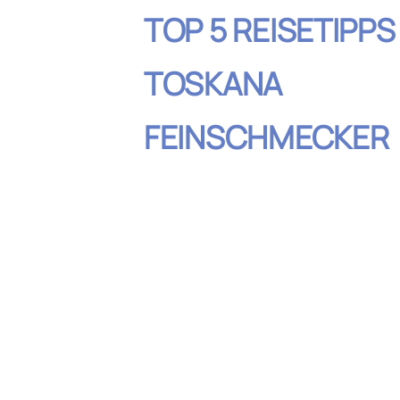
TOP 5 REISETIPPS
TOSKANA
FEINSCHMECKER
Inhaltsverzeic
Besuche die lokalen Märkte:
direkt vom Bauern
Entdecke Trüffel: Eine toska
Olivenölverkostungen: Das g
Toskana
Genieße typische toskanisch