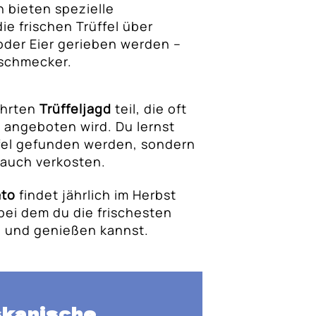
n bieten spezielle
ie frischen Trüffel über
oder Eier gerieben werden –
nschmecker.
ührten
Trüffeljagd
teil, die oft
n angeboten wird. Du lernst
ffel gefunden werden, sondern
 auch verkosten.
ato
findet jährlich im Herbst
, bei dem du die frischesten
n und genießen kannst.
oskanische