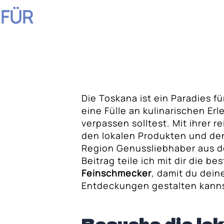
 FÜR
Die Toskana ist ein Paradies f
hnis
eine Fülle an kulinarischen Erl
verpassen solltest. Mit ihrer r
 Frische Zutaten
den lokalen Produkten und de
Region Genussliebhaber aus d
Beitrag teile ich mit dir die be
nische Delikatesse
Feinschmecker
, damit du deine
rüne Gold der
Entdeckungen gestalten kanns
e Gerichte: Von