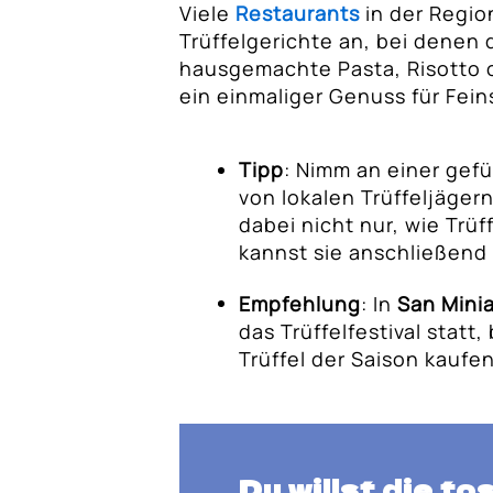
Viele
Restaurants
in der Regio
Trüffelgerichte an, bei denen d
hausgemachte Pasta, Risotto 
ein einmaliger Genuss für Fei
Tipp
: Nimm an einer gef
von lokalen Trüffeljäger
dabei nicht nur, wie Trü
kannst sie anschließend
Empfehlung
: In
San Mini
das Trüffelfestival statt
Trüffel der Saison kaufe
Du willst die t