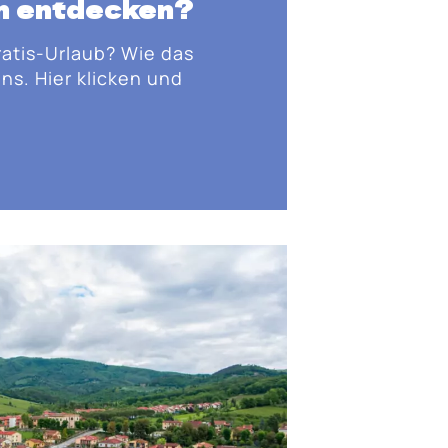
n entdecken?
ratis-Urlaub? Wie das
ns. Hier klicken und