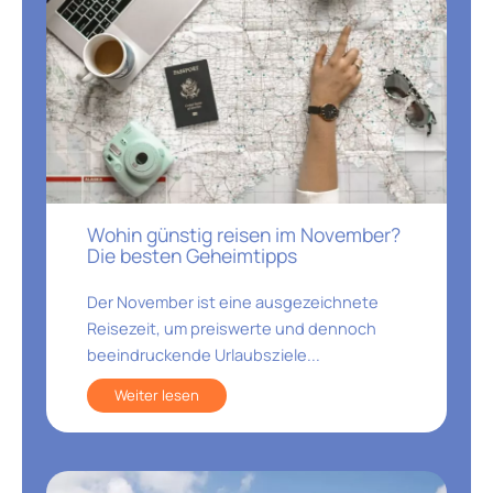
Wohin günstig reisen im November?
Die besten Geheimtipps
Der November ist eine ausgezeichnete
Reisezeit, um preiswerte und dennoch
beeindruckende Urlaubsziele...
Weiter lesen