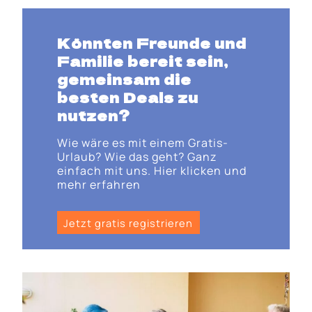
Könnten Freunde und
Familie bereit sein,
gemeinsam die
besten Deals zu
nutzen?
Wie wäre es mit einem Gratis-
Urlaub? Wie das geht? Ganz
einfach mit uns. Hier klicken und
mehr erfahren
Jetzt gratis registrieren