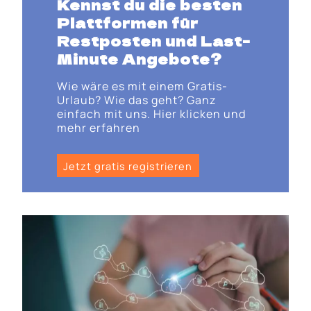
Kennst du die besten
Plattformen für
Restposten und Last-
Minute Angebote?
Wie wäre es mit einem Gratis-
Urlaub? Wie das geht? Ganz
einfach mit uns. Hier klicken und
mehr erfahren
Jetzt gratis registrieren