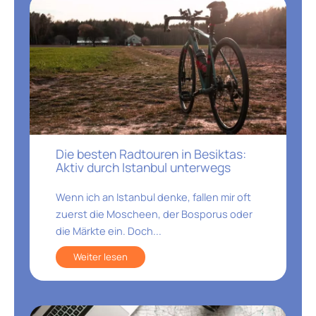
Die besten Radtouren in Besiktas:
Aktiv durch Istanbul unterwegs
Wenn ich an Istanbul denke, fallen mir oft
zuerst die Moscheen, der Bosporus oder
die Märkte ein. Doch...
Weiter lesen