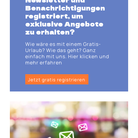
Benachrichtigungen
registriert, um
exklusive Angebote
zu erhalten?
Wie wäre es mit einem Gratis-
Urlaub? Wie das geht? Ganz
einfach mit uns. Hier klicken und
mehr erfahren
Jetzt gratis registrieren