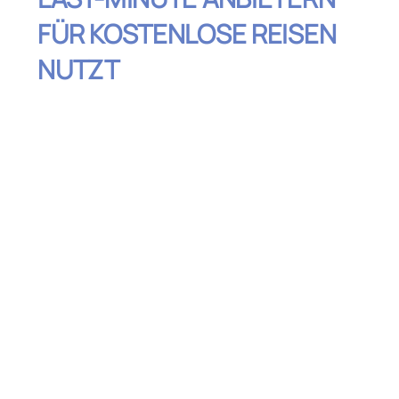
FÜR KOSTENLOSE REISEN
NUTZT
Inhaltsverzeichnis
Was sind Restposten bei Last-Minute
Anbietern?
Die besten Plattformen für Restposten
und Last-Minute Angebote
Flexibilität: Der Schlüssel zur kostenlosen
Reise
Achte auf zusätzliche Kosten und
versteckte Gebühren
Richtig reagieren: Schnell buchen und
den Deal sichern