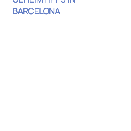
BARCELONA
Inhaltsverzeichnis
La Cova Fumada – Die Geburtsstätte der
„Bomba“
El Xampanyet – Cava und Tapas wie bei
Freunden
Quimet & Quimet – Tapas mit einem
Hauch von Kreativität
La Boqueria – Mehr als nur ein Markt
Can Culleretes – Das älteste Restaurant
Barcelonas
Granja M. Viader – Ein süßer Stopp für
Schokoladenliebhaber
Tickets Bar – Ein avantgardistisches