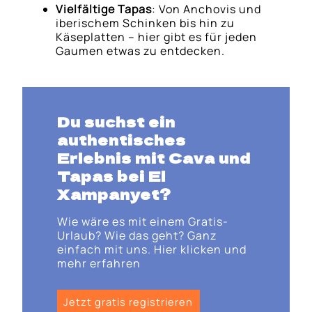
Vielfältige Tapas
: Von Anchovis und
iberischem Schinken bis hin zu
Käseplatten – hier gibt es für jeden
Gaumen etwas zu entdecken.
Du suchst ein
authentisches
Erlebnis mit Cava und
Tapas bei El
Xampanyet?
Wie wäre es mit einem Gratis-
Urlaub? Wie das geht? Ganz
einfach mit uns. Hier klicken und
mehr erfahren
Jetzt gratis registrieren