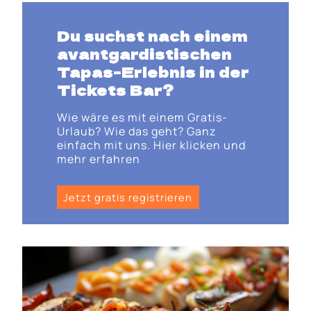
Du suchst nach einem
avantgardistischen
Tapas-Erlebnis in der
Tickets Bar?
Wie wäre es mit einem Gratis-
Urlaub? Wie das geht? Ganz
einfach mit uns. Hier klicken und
mehr erfahren
Jetzt gratis registrieren