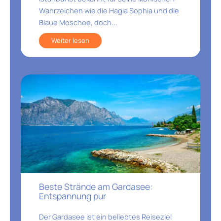
Wahrzeichen wie die Hagia Sophia und die
Blaue Moschee, doch...
Weiter lesen
Beste Strände am Gardasee:
Entspannung pur
Der Gardasee ist ein beliebtes Reiseziel