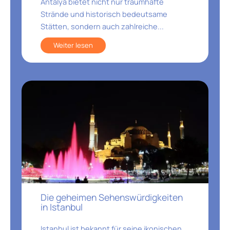
Antalya bietet nicht nur traumhafte
Strände und historisch bedeutsame
Stätten, sondern auch zahlreiche...
Weiter lesen
Die geheimen Sehenswürdigkeiten
in Istanbul
Istanbul ist bekannt für seine ikonischen