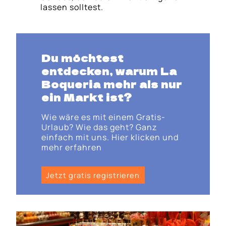
lassen solltest.
Du möchtest
entdecken, warum La
Boqueria mehr als nur
ein Markt ist?
Wie wäre es mit einem Gratis-
Urlaub? Wie das geht? Ganz
einfach mit uns. Hier klicken und
mehr erfahren
Jetzt gratis registrieren