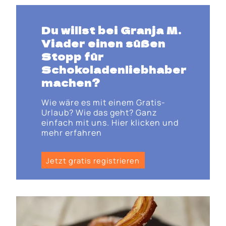
Du willst bei Granja M.
Viader einen süßen
Stopp für
Schokoladenliebhaber
machen?
Wie wäre es mit einem Gratis-
Urlaub? Wie das geht? Ganz
einfach mit uns. Hier klicken und
mehr erfahren
Jetzt gratis registrieren