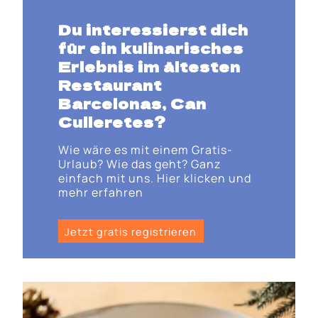
Du interessierst dich
für ein kulinarisches
Erlebnis im ältesten
Restaurant
Barcelonas, Can
Culleretes?
Wie wäre es mit einem Gratis-
Urlaub? Wie das geht? Ganz
einfach mit uns. Hier klicken und
mehr erfahren
Jetzt gratis registrieren